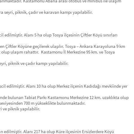
ğlanmaktadır. Kastamonu Abana arası otobüs ve minibüs ile ulaşım
ra seyri, piknik, çadır ve karavan kampı yapılabilir.
l edilmiştir. Alanı 5 ha olup Tosya ilçesinin Çiftler Köyü sınırları
den Çiftler Köyüne geçilerek ulaşılır. Tosya – Ankara Karayoluna 9 km
 olup ulaşım rahattır. Kastamonu İl Merkezine 95 km. ve Tosya
ri, piknik ve çadır kampı yapılabilir.
scil edilmiştir. Alanı 10 ha olup Merkez ilçenin Kadıdağı mevkiinde yer
inde bulunan Tabiat Parkı Kastamonu Merkezine 12 km. uzaklıkta olup
 seviyesinden 700 m yükseklikte bulunmaktadır.
i ve piknik yapılabilir.
n edilmiştir. Alanı 217 ha olup Küre ilçesinin Ersizlerdere Köyü