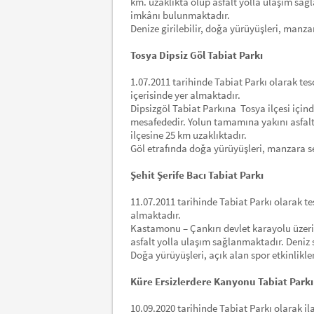
km. uzaklıkta olup asfalt yolla ulaşım sa
imkânı bulunmaktadır.
Denize girilebilir, doğa yürüyüşleri, manza
Tosya Dipsiz Göl Tabiat Parkı
1.07.2011 tarihinde Tabiat Parkı olarak tesci
içerisinde yer almaktadır.
Dipsizgöl Tabiat Parkına Tosya ilçesi için
mesafededir. Yolun tamamına yakını asfalt
ilçesine 25 km uzaklıktadır.
Göl etrafında doğa yürüyüşleri, manzara sey
Şehit Şerife Bacı Tabiat Parkı
11.07.2011 tarihinde Tabiat Parkı olarak te
almaktadır.
Kastamonu – Çankırı devlet karayolu üzer
asfalt yolla ulaşım sağlanmaktadır. Deniz
Doğa yürüyüşleri, açık alan spor etkinlikler
Küre Ersizlerdere Kanyonu Tabiat Parkı
10.09.2020 tarihinde Tabiat Parkı olarak ila