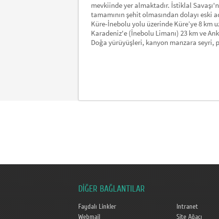
mevkiinde yer almaktadır. İstiklal Savaşı'
tamamının şehit olmasından dolayı eski ad
Küre-İnebolu yolu üzerinde Küre’ye 8 km u
Karadeniz'e (İnebolu Limanı) 23 km ve Ank
Doğa yürüyüşleri, kanyon manzara seyri, pi
DİĞER BAĞLANTILAR
Faydalı Linkler
Intranet
Webmail
Site Ağacı